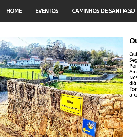
HOME
EVENTOS
CAMINHOS DE SANTIAGO
Qu
Qui
Seg
Per
Ain
Ne
diâ
For
à 